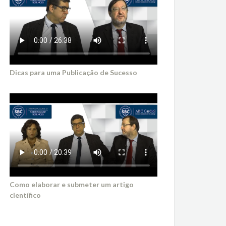
Dicas para uma Publicação de Sucesso
Como elaborar e submeter um artigo
científico