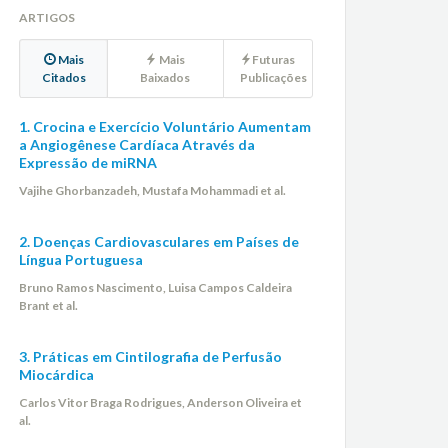
ARTIGOS
Mais
Mais
Futuras
Citados
Baixados
Publicações
1. Crocina e Exercício Voluntário Aumentam
a Angiogênese Cardíaca Através da
Expressão de miRNA
Vajihe Ghorbanzadeh, Mustafa Mohammadi et al.
2. Doenças Cardiovasculares em Países de
Língua Portuguesa
Bruno Ramos Nascimento, Luisa Campos Caldeira
Brant et al.
3. Práticas em Cintilografia de Perfusão
Miocárdica
Carlos Vitor Braga Rodrigues, Anderson Oliveira et
al.