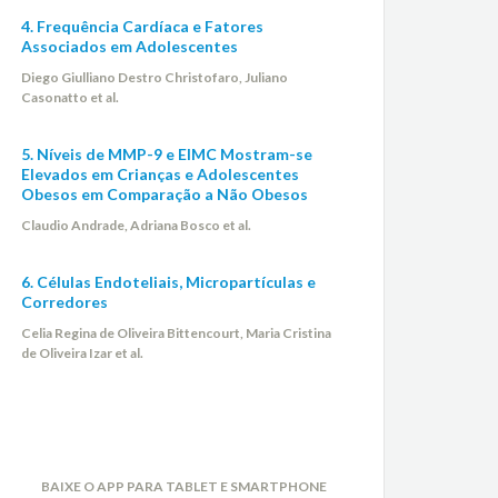
4. Frequência Cardíaca e Fatores
Associados em Adolescentes
Diego Giulliano Destro Christofaro, Juliano
Casonatto et al.
5. Níveis de MMP-9 e EIMC Mostram-se
Elevados em Crianças e Adolescentes
Obesos em Comparação a Não Obesos
Claudio Andrade, Adriana Bosco et al.
6. Células Endoteliais, Micropartículas e
Corredores
Celia Regina de Oliveira Bittencourt, Maria Cristina
de Oliveira Izar et al.
BAIXE O APP PARA TABLET E SMARTPHONE