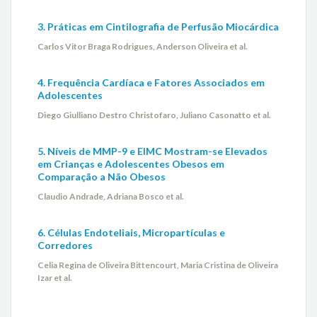
3. Práticas em Cintilografia de Perfusão Miocárdica
Carlos Vitor Braga Rodrigues, Anderson Oliveira et al.
4. Frequência Cardíaca e Fatores Associados em
Adolescentes
Diego Giulliano Destro Christofaro, Juliano Casonatto et al.
5. Níveis de MMP-9 e EIMC Mostram-se Elevados
em Crianças e Adolescentes Obesos em
Comparação a Não Obesos
Claudio Andrade, Adriana Bosco et al.
6. Células Endoteliais, Micropartículas e
Corredores
Celia Regina de Oliveira Bittencourt, Maria Cristina de Oliveira
Izar et al.