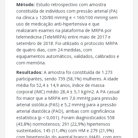
Método:
Estudo retrospectivo com amostra
constituída de indivíduos com pressão arterial (PA)
na clínica ≥ 120/80 mmHg e < 160/100 mmHg sem
uso de medicação anti-hipertensiva e que
realizaram exames na plataforma de MRPA por
telemedicina (TeleMRPA) entre maio de 2017 e
setembro de 2018. Foi utilizado o protocolo MRPA
de quatro dias, com 24 medidas, com
equipamentos automáticos, validados, calibrados e
com memória.
Resultados:
A amostra foi constituída de 1.273
participantes, sendo 739 (58,1%) mulheres. A idade
média foi 52,4 ± 14,9 anos, índice de massa
corporal (IMC) médio 28,4 ± 5,1 kg/m2. A PA casual
foi maior que a MRPA em 7,6 mmHg para pressão
arterial sistólica (PAS) e 5,2 mmHg para a pressão
arterial diastólica (PAD), ambas com significância
estatística (p < 0,001). Foram diagnosticados 558
(43,8%) normotensos; 291 (22,9%) hipertensos
sustentados; 145 (11,4%) com HM e 279 (21,9%)
com hipertensão do avental branco (HAB), com erro