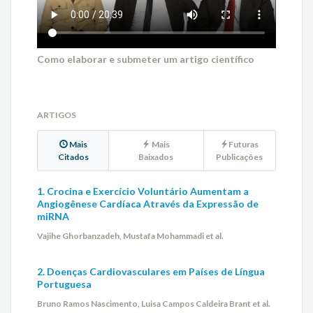
Como elaborar e submeter um artigo científico
ARTIGOS
Mais
Mais
Futuras
Citados
Baixados
Publicações
1. Crocina e Exercício Voluntário Aumentam a
Angiogênese Cardíaca Através da Expressão de
miRNA
Vajihe Ghorbanzadeh, Mustafa Mohammadi et al.
2. Doenças Cardiovasculares em Países de Língua
Portuguesa
Bruno Ramos Nascimento, Luisa Campos Caldeira Brant et al.