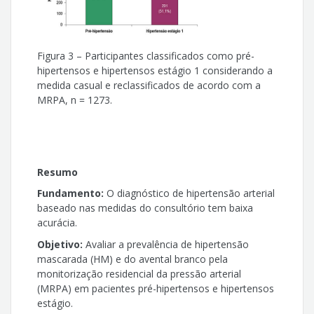
Roberto Dischinger Miranda
Figura 3 – Participantes classificados como pré-
Andréa Araújo Brandão
hipertensos e hipertensos estágio 1 considerando a
medida casual e reclassificados de acordo com a
Priscila Valverde Oliveira Vitorino
MRPA, n = 1273.
Lúcio Paulo de Souza Ribeiro
Marco Mota Gomes
Resumo
Fundamento:
O diagnóstico de hipertensão arterial
baseado nas medidas do consultório tem baixa
acurácia.
Objetivo:
Avaliar a prevalência de hipertensão
mascarada (HM) e do avental branco pela
monitorização residencial da pressão arterial
(MRPA) em pacientes pré-hipertensos e hipertensos
estágio.