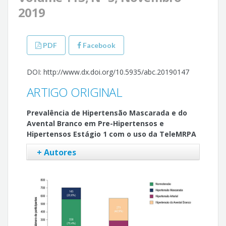
2019
PDF
Facebook
DOI: http://www.dx.doi.org/10.5935/abc.20190147
ARTIGO ORIGINAL
Prevalência de Hipertensão Mascarada e do
Avental Branco em Pre-Hipertensos e
Hipertensos Estágio 1 com o uso da TeleMRPA
+ Autores
Weimar Kunz Sebba Barroso
Audes Diógenes Magalhães Feitosa
Eduardo Costa Duarte Barbosa