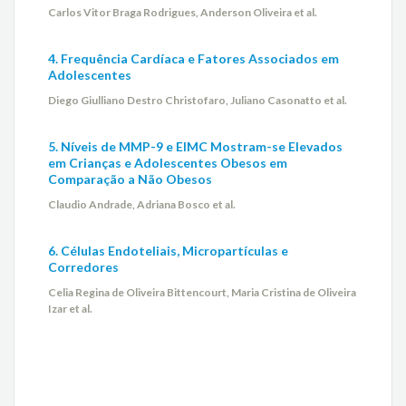
Carlos Vitor Braga Rodrigues, Anderson Oliveira et al.
4. Frequência Cardíaca e Fatores Associados em
Adolescentes
Diego Giulliano Destro Christofaro, Juliano Casonatto et al.
5. Níveis de MMP-9 e EIMC Mostram-se Elevados
em Crianças e Adolescentes Obesos em
Comparação a Não Obesos
Claudio Andrade, Adriana Bosco et al.
6. Células Endoteliais, Micropartículas e
Corredores
Celia Regina de Oliveira Bittencourt, Maria Cristina de Oliveira
Izar et al.