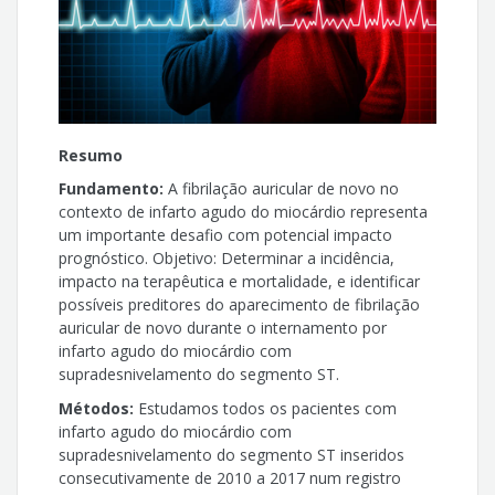
João Carvalho
David Neves
Rui Guerreiro
Resumo
João António Pais
Fundamento:
A fibrilação auricular de novo no
contexto de infarto agudo do miocárdio representa
Diogo Brás,Mafalda Carrington
um importante desafio com potencial impacto
prognóstico. Objetivo: Determinar a incidência,
Bruno Piçarra
impacto na terapêutica e mortalidade, e identificar
possíveis preditores do aparecimento de fibrilação
Ana Rita Santos
auricular de novo durante o internamento por
infarto agudo do miocárdio com
José Aguiar
supradesnivelamento do segmento ST.
Métodos:
Estudamos todos os pacientes com
infarto agudo do miocárdio com
supradesnivelamento do segmento ST inseridos
consecutivamente de 2010 a 2017 num registro