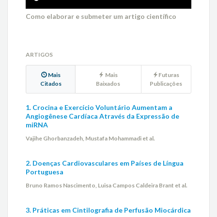
Como elaborar e submeter um artigo científico
ARTIGOS
Mais
Mais
Futuras
Citados
Baixados
Publicações
1. Crocina e Exercício Voluntário Aumentam a
Angiogênese Cardíaca Através da Expressão de
miRNA
Vajihe Ghorbanzadeh, Mustafa Mohammadi et al.
2. Doenças Cardiovasculares em Países de Língua
Portuguesa
Bruno Ramos Nascimento, Luisa Campos Caldeira Brant et al.
3. Práticas em Cintilografia de Perfusão Miocárdica