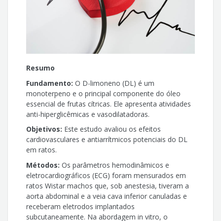
Carla Maria Lins de Vasconcelos
Adriano Antunes de Souza Araújo
Aimée Obolari Durço
Resumo
Lucindo José Quintans-Junior
Fundamento:
O D-limoneno (DL) é um
monoterpeno e o principal componente do óleo
Jackson Roberto Guedes da Silva Almeida
essencial de frutas cítricas. Ele apresenta atividades
anti-hiperglicêmicas e vasodilatadoras.
Aldeída Pereira Oliveira
Objetivos:
Este estudo avaliou os efeitos
cardiovasculares e antiarrítmicos potenciais do DL
Valter Joviniano de Santana-Filho
em ratos.
Métodos:
Os parâmetros hemodinâmicos e
André Sales Barreto
eletrocardiográficos (ECG) foram mensurados em
ratos Wistar machos que, sob anestesia, tiveram a
Márcio Roberto Viana dos Santos
aorta abdominal e a veia cava inferior canuladas e
receberam eletrodos implantados
subcutaneamente. Na abordagem in vitro, o