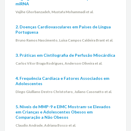
miRNA
Vajihe Ghorbanzadeh, Mustafa Mohammadi et al.
2. Doenças Cardiovasculares em Países de Língua
Portuguesa
Bruno Ramos Nascimento, Luisa Campos Caldeira Brant et al.
3. Práticas em Cintilografia de Perfusão Miocárdica
Carlos Vitor Braga Rodrigues, Anderson Oliveira et al.
4. Frequência Cardíaca e Fatores Associados em
Adolescentes
Diego Giulliano Destro Christofaro, Juliano Casonatto et al.
5. Níveis de MMP-9 e EIMC Mostram-se Elevados
em Crianças e Adolescentes Obesos em
Comparação a Não Obesos
Claudio Andrade, Adriana Bosco et al.