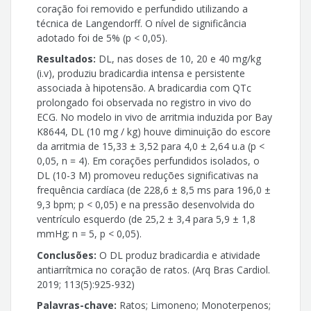
coração foi removido e perfundido utilizando a
técnica de Langendorff. O nível de significância
adotado foi de 5% (p < 0,05).
Resultados:
DL, nas doses de 10, 20 e 40 mg/kg
(i.v), produziu bradicardia intensa e persistente
associada à hipotensão. A bradicardia com QTc
prolongado foi observada no registro in vivo do
ECG. No modelo in vivo de arritmia induzida por Bay
K8644, DL (10 mg / kg) houve diminuição do escore
da arritmia de 15,33 ± 3,52 para 4,0 ± 2,64 u.a (p <
0,05, n = 4). Em corações perfundidos isolados, o
DL (10-3 M) promoveu reduções significativas na
frequência cardíaca (de 228,6 ± 8,5 ms para 196,0 ±
9,3 bpm; p < 0,05) e na pressão desenvolvida do
ventrículo esquerdo (de 25,2 ± 3,4 para 5,9 ± 1,8
mmHg; n = 5, p < 0,05).
Conclusões:
O DL produz bradicardia e atividade
antiarrítmica no coração de ratos. (Arq Bras Cardiol.
2019; 113(5):925-932)
Palavras-chave:
Ratos; Limoneno; Monoterpenos;