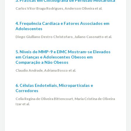
3. Práticas em Cintilografia de Perfusão Miocárdica
Carlos Vitor Braga Rodrigues, Anderson Oliveira et al.
4. Frequência Cardíaca e Fatores Associados em
Adolescentes
Diego Giulliano Destro Christofaro, Juliano Casonatto et al.
5. Níveis de MMP-9 e EIMC Mostram-se Elevados
em Crianças e Adolescentes Obesos em
Comparação a Não Obesos
Claudio Andrade, Adriana Bosco et al.
6. Células Endoteliais, Micropartículas e
Corredores
Celia Regina de Oliveira Bittencourt, Maria Cristina de Oliveira
Izar et al.