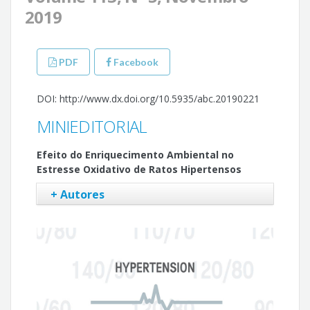
2019
PDF
Facebook
DOI: http://www.dx.doi.org/10.5935/abc.20190221
MINIEDITORIAL
Efeito do Enriquecimento Ambiental no
Estresse Oxidativo de Ratos Hipertensos
+ Autores
Marcelo Diarcadia Mariano Cezar
Aline Regina Ruiz Lima
Luana Urbano Pagan