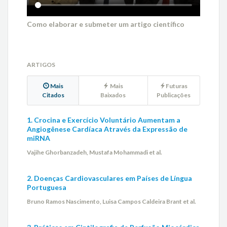
Como elaborar e submeter um artigo científico
ARTIGOS
Mais
Mais
Futuras
Citados
Baixados
Publicações
1. Crocina e Exercício Voluntário Aumentam a
Angiogênese Cardíaca Através da Expressão de
miRNA
Vajihe Ghorbanzadeh, Mustafa Mohammadi et al.
2. Doenças Cardiovasculares em Países de Língua
Portuguesa
Bruno Ramos Nascimento, Luisa Campos Caldeira Brant et al.