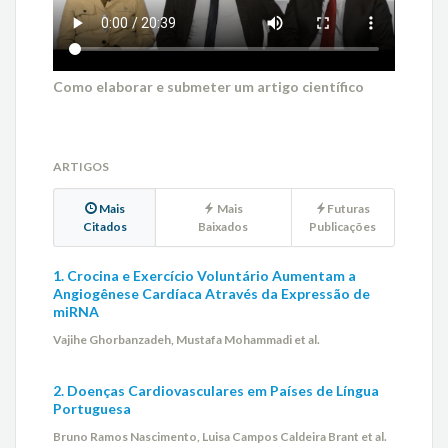
Como elaborar e submeter um artigo científico
ARTIGOS
Mais
Mais
Futuras
Citados
Baixados
Publicações
1. Crocina e Exercício Voluntário Aumentam a
Angiogênese Cardíaca Através da Expressão de
miRNA
Vajihe Ghorbanzadeh, Mustafa Mohammadi et al.
2. Doenças Cardiovasculares em Países de Língua
Portuguesa
Bruno Ramos Nascimento, Luisa Campos Caldeira Brant et al.