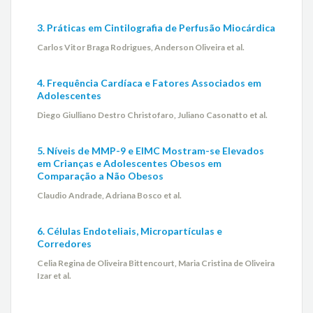
3. Práticas em Cintilografia de Perfusão Miocárdica
Carlos Vitor Braga Rodrigues, Anderson Oliveira et al.
4. Frequência Cardíaca e Fatores Associados em
Adolescentes
Diego Giulliano Destro Christofaro, Juliano Casonatto et al.
5. Níveis de MMP-9 e EIMC Mostram-se Elevados
em Crianças e Adolescentes Obesos em
Comparação a Não Obesos
Claudio Andrade, Adriana Bosco et al.
6. Células Endoteliais, Micropartículas e
Corredores
Celia Regina de Oliveira Bittencourt, Maria Cristina de Oliveira
Izar et al.