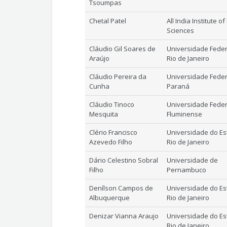
Tsoumpas
Chetal Patel
All India Institute o
Sciences
Cláudio Gil Soares de
Universidade Feder
Araújo
Rio de Janeiro
Cláudio Pereira da
Universidade Feder
Cunha
Paraná
Cláudio Tinoco
Universidade Feder
Mesquita
Fluminense
Clério Francisco
Universidade do Es
Azevedo Filho
Rio de Janeiro
Dário Celestino Sobral
Universidade de
Filho
Pernambuco
Denílson Campos de
Universidade do Es
Albuquerque
Rio de Janeiro
Denizar Vianna Araujo
Universidade do Es
Rio de Janeiro