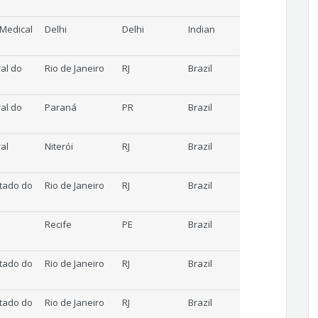
f Medical
Delhi
Delhi
Indian
al do
Rio de Janeiro
RJ
Brazil
al do
Paraná
PR
Brazil
al
Niterói
RJ
Brazil
tado do
Rio de Janeiro
RJ
Brazil
Recife
PE
Brazil
tado do
Rio de Janeiro
RJ
Brazil
tado do
Rio de Janeiro
RJ
Brazil