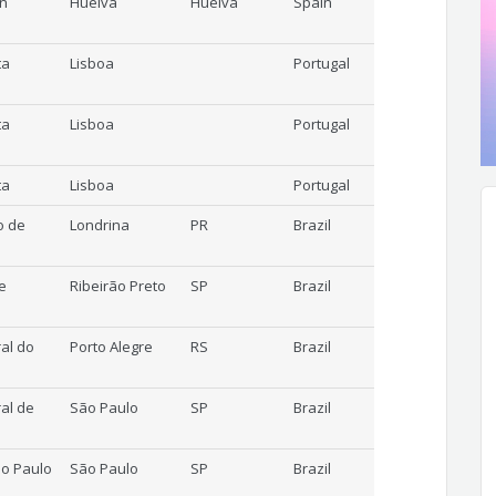
ón
Huelva
Huelva
Spain
ta
Lisboa
Portugal
ta
Lisboa
Portugal
ta
Lisboa
Portugal
o de
Londrina
PR
Brazil
e
Ribeirão Preto
SP
Brazil
al do
Porto Alegre
RS
Brazil
al de
São Paulo
SP
Brazil
ão Paulo
São Paulo
SP
Brazil