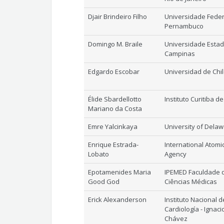
Djair Brindeiro Filho
Universidade Feder
Pernambuco
Domingo M. Braile
Universidade Estad
Campinas
Edgardo Escobar
Universidad de Chi
Élide Sbardellotto
Instituto Curitiba 
Mariano da Costa
Emre Yalcinkaya
University of Dela
Enrique Estrada-
International Atomi
Lobato
Agency
Epotamenides Maria
IPEMED Faculdade 
Good God
Ciências Médicas
Erick Alexanderson
Instituto Nacional d
Cardiología - Ignaci
Chávez