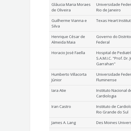
Gláucia Maria Moraes
Universidade Feder
de Oliveira
Rio de Janeiro
Guilherme Vianna e
Texas Heart Institu
Silva
Henrique César de
Governo do Distrito
Almeida Maia
Federal
Horacio José Faella
Hospital de Pediatr
S.A.M.I.C. "Prof. Dr. 
Garrahan"
Humberto Villacorta
Universidade Feder
Júnior
Fluminense
Iara Atie
Instituto Nacional d
Cardiologia
Iran Castro
Instituto de Cardiol
Rio Grande do Sul
James A. Lang
Des Moines Univers