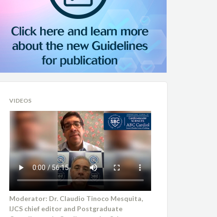
VIDEOS
Moderator: Dr. Claudio Tinoco Mesquita,
IJCS chief editor and Postgraduate