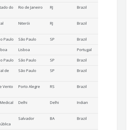
tado do
Rio de Janeiro
RJ
Brazil
al
Niterói
RJ
Brazil
ão Paulo
São Paulo
SP
Brazil
sboa
Lisboa
Portugal
ão Paulo
São Paulo
SP
Brazil
al de
São Paulo
SP
Brazil
e Vento
Porto Alegre
RS
Brazil
f Medical
Delhi
Delhi
Indian
Salvador
BA
Brazil
ública