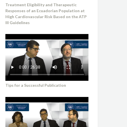
Treatment Eligibility and Therapeutic
Responses of an Ecuadorian Population at
High Cardiovascular Risk Based on the ATP
III Guidelines
Tips for a Successful Publication