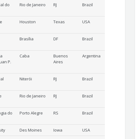
al do
Rio de Janeiro
RJ
Brazil
te
Houston
Texas
USA
Brasília
DF
Brazil
ía
Caba
Buenos
Argentina
Juan P.
Aires
al
Niterói
RJ
Brazil
e
Rio de Janeiro
RJ
Brazil
ogia do
Porto Alegre
RS
Brazil
ity
Des Moines
Iowa
USA