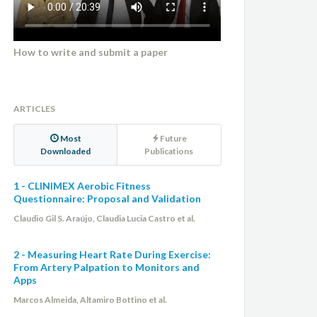
How to write and submit a paper
ARTICLES
Most
Future
Downloaded
Publications
1 - CLINIMEX Aerobic Fitness
Questionnaire: Proposal and Validation
Claudio Gil S. Araújo, Claudia Lucia Castro et al.
2 - Measuring Heart Rate During Exercise:
From Artery Palpation to Monitors and
Apps
Marcos Almeida, Altamiro Bottino et al.