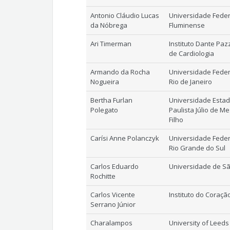
Antonio Cláudio Lucas
Universidade Feder
da Nóbrega
Fluminense
Ari Timerman
Instituto Dante Pa
de Cardiologia
Armando da Rocha
Universidade Feder
Nogueira
Rio de Janeiro
Bertha Furlan
Universidade Estad
Polegato
Paulista Júlio de M
Filho
Carísi Anne Polanczyk
Universidade Feder
Rio Grande do Sul
Carlos Eduardo
Universidade de S
Rochitte
Carlos Vicente
Instituto do Coraçã
Serrano Júnior
Charalampos
University of Leeds