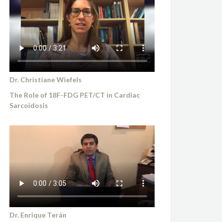
Dr. Christiane Wiefels
The Role of 18F-FDG PET/CT in Cardiac
Sarcoidosis
Dr. Enrique Terán