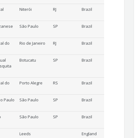
al
Niterói
RJ
Brazil
zzanese
São Paulo
SP
Brazil
al do
Rio de Janeiro
RJ
Brazil
ual
Botucatu
SP
Brazil
esquita
al do
Porto Alegre
RS
Brazil
ão Paulo
São Paulo
SP
Brazil
o
São Paulo
SP
Brazil
Leeds
England