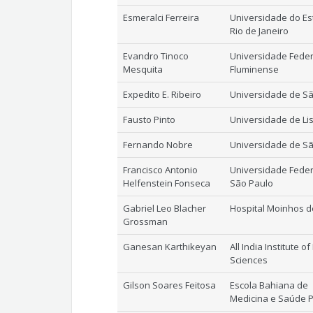
Esmeralci Ferreira
Universidade do Es
Rio de Janeiro
Evandro Tinoco
Universidade Feder
Mesquita
Fluminense
Expedito E. Ribeiro
Universidade de S
Fausto Pinto
Universidade de Li
Fernando Nobre
Universidade de S
Francisco Antonio
Universidade Feder
Helfenstein Fonseca
São Paulo
Gabriel Leo Blacher
Hospital Moinhos d
Grossman
Ganesan Karthikeyan
All India Institute o
Sciences
Gilson Soares Feitosa
Escola Bahiana de
Medicina e Saúde P