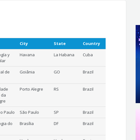
City
State
Country
ogía y
Havana
La Habana
Cuba
lar
al de
Goiânia
GO
Brazil
dade
Porto Alegre
RS
Brazil
s da
gre
ão Paulo
São Paulo
SP
Brazil
ogia do
Brasília
DF
Brazil