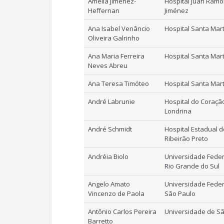
Amelia Jiménez-
Hospital Juan Ram
Heffernan
Jiménez
Ana Isabel Venâncio
Hospital Santa Mar
Oliveira Galrinho
Ana Maria Ferreira
Hospital Santa Mar
Neves Abreu
Ana Teresa Timóteo
Hospital Santa Mar
André Labrunie
Hospital do Coraçã
Londrina
André Schmidt
Hospital Estadual d
Ribeirão Preto
Andréia Biolo
Universidade Feder
Rio Grande do Sul
Angelo Amato
Universidade Feder
Vincenzo de Paola
São Paulo
Antônio Carlos Pereira
Universidade de S
Barretto