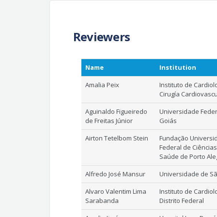
Reviewers
Name
Institution
Amalia Peix
Instituto de Cardiol
Cirugía Cardiovascu
Aguinaldo Figueiredo
Universidade Feder
de Freitas Júnior
Goiás
Airton Tetelbom Stein
Fundação Universi
Federal de Ciência
Saúde de Porto Ale
Alfredo José Mansur
Universidade de S
Alvaro Valentim Lima
Instituto de Cardiol
Sarabanda
Distrito Federal