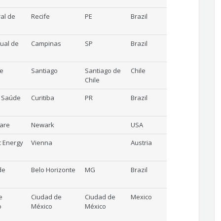
al de
Recife
PE
Brazil
ual de
Campinas
SP
Brazil
le
Santiago
Santiago de
Chile
Chile
de Saúde
Curitiba
PR
Brazil
ware
Newark
USA
c Energy
Vienna
Austria
de
Belo Horizonte
MG
Brazil
e
Ciudad de
Ciudad de
Mexico
o
México
México